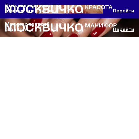
Сеть салонов красоты
для тех, кто в ритме
Перейти
Маникюр на твоей
скорости
Перейти